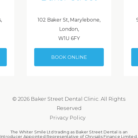
,
102 Baker St, Marylebone,
London,
W1U 6FY
BOOK ONLINE
© 2026 Baker Street Dental Clinic. All Rights
Reserved
Privacy Policy
The Whiter Smile Ltd trading as Baker Street Dental is an
Introducer Appointed Representative of Chrysalis Finance Limited,