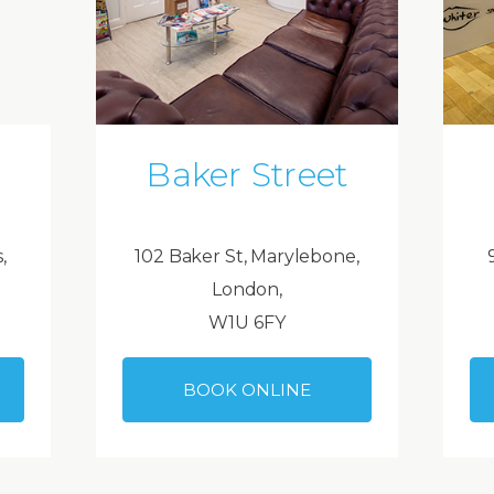
Baker Street
,
102 Baker St, Marylebone,
London,
W1U 6FY
BOOK ONLINE